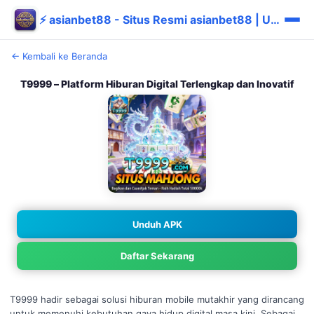
⚡ asianbet88 - Situs Resmi asianbet88 | Unduh & Download Aman
← Kembali ke Beranda
T9999 – Platform Hiburan Digital Terlengkap dan Inovatif
Unduh APK
Daftar Sekarang
T9999 hadir sebagai solusi hiburan mobile mutakhir yang dirancang
untuk memenuhi kebutuhan gaya hidup digital masa kini. Sebagai